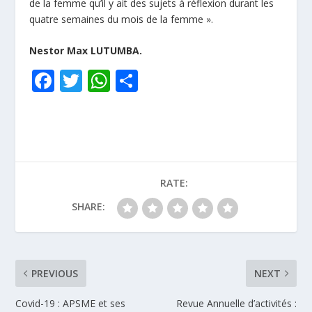
de la femme qu’il y ait des sujets à réflexion durant les
quatre semaines du mois de la femme ».
Nestor Max LUTUMBA.
F
T
W
P
ac
w
h
ar
e
itt
at
ta
b
er
s
g
o
A
er
RATE:
o
p
k
p
SHARE:
PREVIOUS
NEXT
Covid-19 : APSME et ses
Revue Annuelle d’activités :