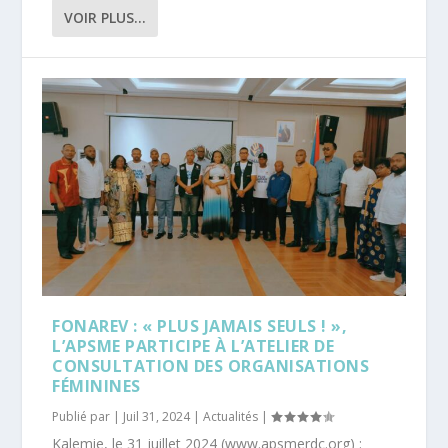
VOIR PLUS...
FONAREV : « PLUS JAMAIS SEULS ! »,
L’APSME PARTICIPE À L’ATELIER DE
CONSULTATION DES ORGANISATIONS
FÉMININES
Publié par |
Juil 31, 2024
|
Actualités
|
Kalemie, le 31 juillet 2024 (www.apsmerdc.org) :