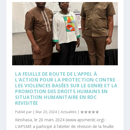
LA FEUILLE DE ROUTE DE L’APPEL À
L’ACTION POUR LA PROTECTION CONTRE
LES VIOLENCES BASÉES SUR LE GENRE ET LA
PROMOTION DES DROITS HUMAINS EN
SITUATION HUMANITAIRE EN RDC
REVISITÉE
Publié par |
Mar 20, 2024
|
Actualités
|
Kinshasa, le 20 mars 2024 (www.apsmerdc.org) :
L’APSME a participé à l’atelier de révision de la feuille