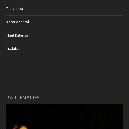
Tanganika
Kasai-oriental
Haut Katanga
Lualaba
PARTENAIRES