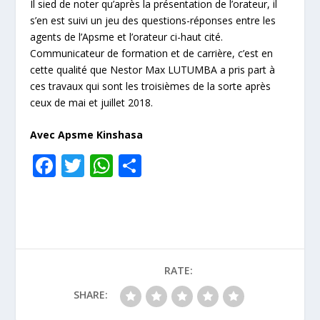
Il sied de noter qu’après la présentation de l’orateur, il
s’en est suivi un jeu des questions-réponses entre les
agents de l’Apsme et l’orateur ci-haut cité.
Communicateur de formation et de carrière, c’est en
cette qualité que Nestor Max LUTUMBA a pris part à
ces travaux qui sont les troisièmes de la sorte après
ceux de mai et juillet 2018.
Avec Apsme Kinshasa
F
T
W
P
ac
w
h
ar
e
itt
at
ta
b
er
s
g
o
A
er
RATE:
o
p
k
p
SHARE: